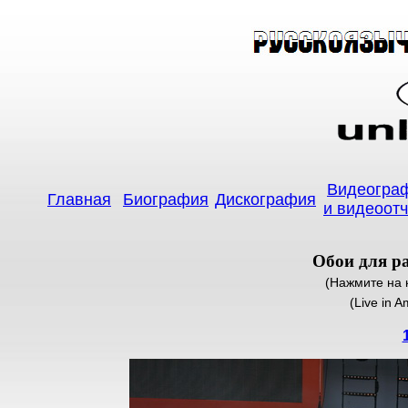
Видеогра
Главная
Биография
Дискография
и видеоот
Обои для ра
(Нажмите на к
(Live in 