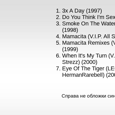
3x A Day (1997)
Do You Think I'm Sex
Smoke On The Water 
(1998)
Mamacita (V.I.P. All 
Mamacita Remixes (V.
(1999)
When It's My Turn (V.
Strezz) (2000)
Eye Of The Tiger (L
HermanRarebell) (20
Справа не обложки син