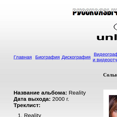
Видеогра
Главная
Биография
Дискография
и видеоот
Сольн
Название альбома:
Reality
Дата выхода:
2000 г.
Треклист:
Reality