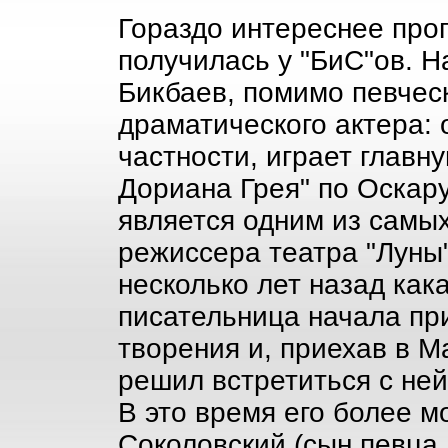
Гораздо интереснее про
получилась у "БиС"ов. Н
Бикбаев, помимо певчес
драматического актера: о
частности, играет главн
Дориана Грея" по Оскару
является одним из самы
режиссера театра "Луны
несколько лет назад как
писательница начала пр
творения и, приехав в М
решил встретиться с ней
В это время его более м
Соколовский (сын певца,