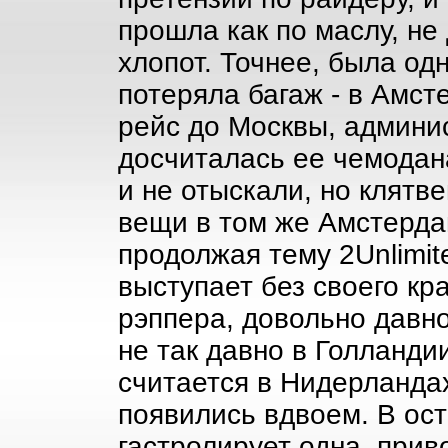
прошла как по маслу, не
хлопот. Точнее, была одн
потеряла багаж - в Амст
рейс до Москвы, админи
досчиталась ее чемодана
и не отыскали, но клятв
вещи в том же Амстердам
продолжая тему 2Unlimit
выступает без своего кр
рэппера, довольно давн
не так давно в Голланди
считается в Нидерланда
появились вдвоем. В ос
гастролирует одна, прив