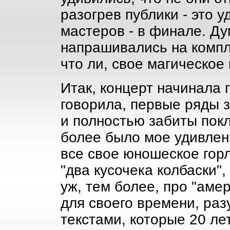
разогрев публики - это 
мастеров - в финале. Д
напрашивались на компли
что ли, свое магическое
Итак, концерт начинала 
говорила, первые ряды 
и полностью забиты покл
более было мое удивлен
все свое юношеское горл
"два кусочека колбаски",
уж, тем более, про "аме
для своего времени, раз
текстами, которые 20 ле